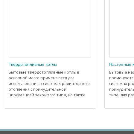
Твердотопливные котлы
Настенные 
Бытовые твердотопливные котлы в
Бытовые нас
основной массе применяются для
применяются
использования в системах радиаторного
системах ра
отопления с принудительной
принудитель
циркуляцией закрытого типа, но также
типа, для р
много и классических моделей (из
домов, неб
чугунных секций) приспособленных для
зданий и т.д
работы в гравитационных системах
отопления с естественной циркуляцией
открытого типа.