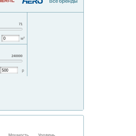
71
о
м²
240000
о
р
Мощность
Уровень