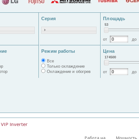
Серия
Площадь
53
от
д
ние
Режим работы
Цена
174500
Все
ор
Только охлаждение
ртор
Охлаждение и обогрев
от
д
VIP Inverter
:
Работа на
Мощность