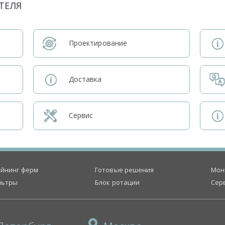
ТЕЛЯ
Проектирование
Доставка
Сервис
йнинг ферм
Готовые решения
Мон
льтры
Блок ротации
Сер