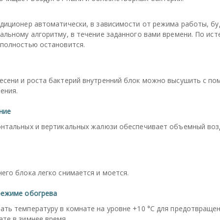
диционер автоматически, в зависимости от режима работы, бу
альному алгоритму, в течение заданного вами времени. По ис
 полностью остановится.
есени и роста бактерий внутренний блок можно высушить с по
ения.
ние
онтальных и вертикальных жалюзи обеспечивает объемный во
его блока легко снимается и моется.
режиме обогрева
ать температуру в комнате на уровне +10 °C для предотвраще
те в зимнее время.