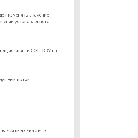
дет изменять значение
течении установленного
мощью кнопки COIL DRY на
здушный поток
ния слишком сильного