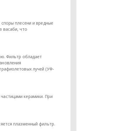
 споры плесени и вредные
в васаби, что
ию. Фильтр обладает
тановления
трафиолетовых лучей (УФ-
частицами керамики. При
ляется плазменный фильтр.