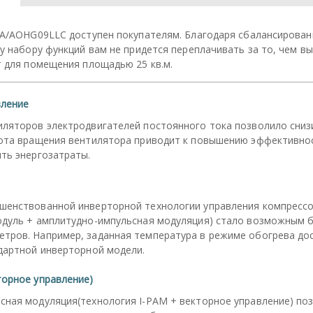
A/AOHG09LLC доступен покупателям. Благодаря сбалансирова
 набору функций вам не придется переплачивать за то, чем вы
 для помещения площадью 25 кв.м.
вление
иляторов электродвигателей постоянного тока позволило сниз
тота вращения вентилятора приводит к повышению эффективно
ть энергозатраты.
шенствованной инверторной технологии управления компресс
одуль + амплитудно-импульсная модуляция) стало возможным 
тров. Например, заданная температура в режиме обогрева дос
дартной инверторной модели.
торное управление)
сная модуляция(технология I-PAM + векторное управление) по