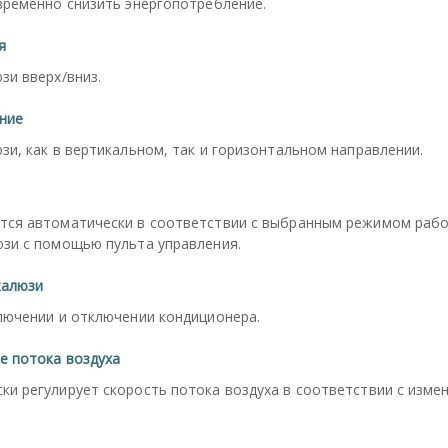
временно снизить энергопотребление.
я
зи вверх/вниз.
ние
и, как в вертикальном, так и горизонтальном направлении.
тся автоматически в соответствии с выбранным режимом раб
зи с помощью пульта управления.
жалюзи
лючении и отключении кондиционера.
е потока воздуха
и регулирует скорость потока воздуха в соответствии с изме