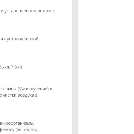
ее установленном режиме,
ния установленной
ыкл. ? Вкл.
 лампы (УФ излучение) и
очистки воздуха в
микроорганизмы,
фенолу (вещество,