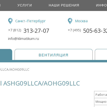
И
УСЛУГИ
НАШИ РЕШЕНИЯ
ИНФО
Санкт-Петербург
Москва
313-27-07
505-63-3
+7 (812)
+7 (495)
info@klimatikum.ru
ВЕНТИЛЯЦИЯ
09LLCA/AOHG09LLC
al ASHG09LLCA/AOHG09LLC
Работа
Мощнос