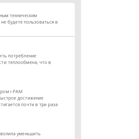
нным техническим
 не будете пользоваться в
ить потребление
сти теплообмена, что в
ором i-PAM
быстрое достижение
тигается почти в три раза
зволила уменьшить