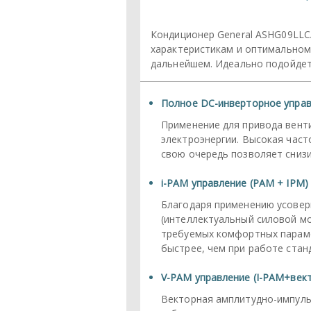
Кондиционер General ASHG09LLC
характеристикам и оптимальному
дальнейшем. Идеально подойдет
Полное DC-инверторное упра
Применение для привода вент
электроэнергии. Высокая час
свою очередь позволяет снизи
i-PAM управление (PAM + IPM)
Благодаря применению усовер
(интеллектуальный силовой м
требуемых комфортных параме
быстрее, чем при работе стан
V-PAM управление (I-PAM+век
Векторная амплитудно-импуль