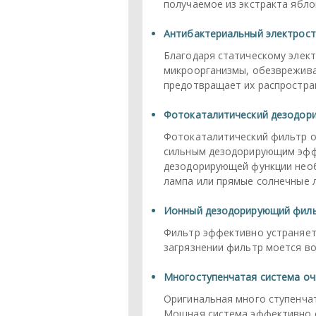
получаемое из экстракта яблок
Антибактериальный электрост
Благодаря статическому элект
микроорганизмы, обезврежива
предотвращает их распростра
Фотокаталитический дезодор
Фотокаталитический фильтр о
сильным дезодорирующим эффе
дезодорирующей функции необ
лампа или прямые солнечные л
Ионный дезодорирующий фил
Фильтр эффективно устраняет
загрязнении фильтр моется во
Многоступенчатая система оч
Оригинальная много ступенча
Мощная система эффективно о