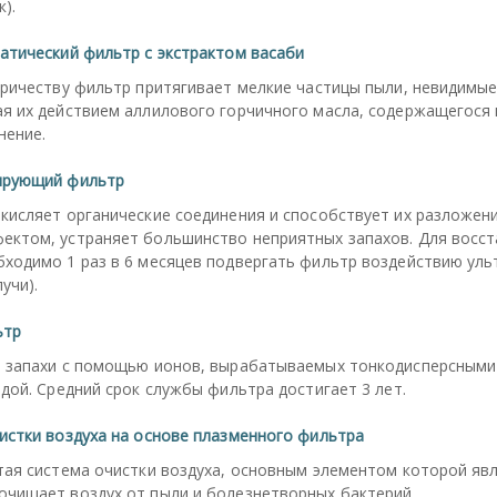
).
атический фильтр с экстрактом васаби
ричеству фильтр притягивает мелкие частицы пыли, невидимые
я их действием аллилового горчичного масла, содержащегося 
нение.
ирующий фильтр
кисляет органические соединения и способствует их разложен
ктом, устраняет большинство неприятных запахов. Для восс
ходимо 1 раз в 6 месяцев подвергать фильтр воздействию уль
учи).
ьтр
 запахи с помощью ионов, вырабатываемых тонкодисперсными 
дой. Средний срок службы фильтра достигает 3 лет.
истки воздуха на основе плазменного фильтра
тая система очистки воздуха, основным элементом которой яв
чищает воздух от пыли и болезнетворных бактерий.