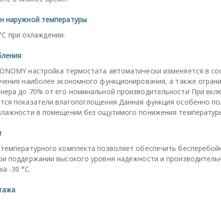
н наружной температуры
0°С при охлаждении.
бления
CONOMY настройка термостата автоматически изменяется в со
ечения наиболее экономного функционирования, а также огран
онера до 70% от его номинальной производительности При в
тся показатели влагопоглощения Данная функция особенно пол
влажности в помещении без ощутимого понижения температур
т
отемпературного комплекта позволяет обеспечить бесперебой
ри поддержании высокого уровня надежности и производитель
а -30 °С.
тажа