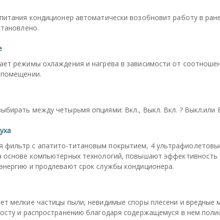
 питания кондиционер автоматически возобновит работу в ран
становлено.
е
ает режимы охлаждения и нагрева в зависимости от соотноше
 помещении.
бирать между четырьмя опциями: Вкл., Выкл. Вкл. ? Выкл.или В
уха
фильтр с апатито-титановым покрытием, 4 ультрафиолетовые
а основе компьютерных технологий, повышают эффективность 
энергию и продлевают срок службы кондиционера.
ет мелкие частицы пыли, невидимые споры плесени и вредные 
росту и распространению благодаря содержащемуся в нем поли