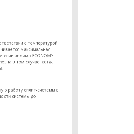
ответствии с температурой
ичивается максимальная
ключении режима ECONOMY
езна в том случае, когда
ы.
ную работу сплит-системы в
ности системы до