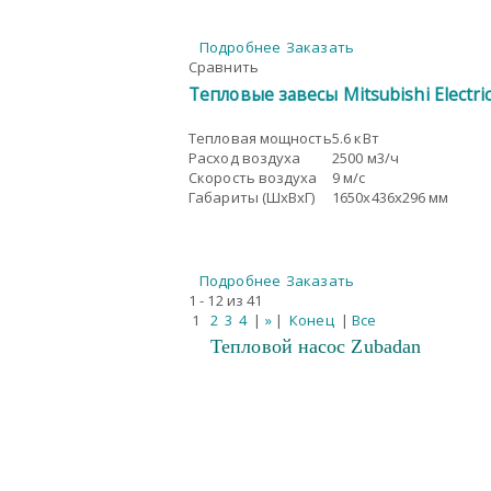
Подробнее
Заказать
Сравнить
Тепловые завесы Mitsubishi Electr
Тепловая мощность
5.6 кВт
Расход воздуха
2500 м3/ч
Скорость воздуха
9 м/с
Габариты (ШxВxГ)
1650x436x296 мм
Подробнее
Заказать
1 - 12 из 41
1
2
3
4
|
»
|
Конец
|
Все
Тепловой насос Zubadan