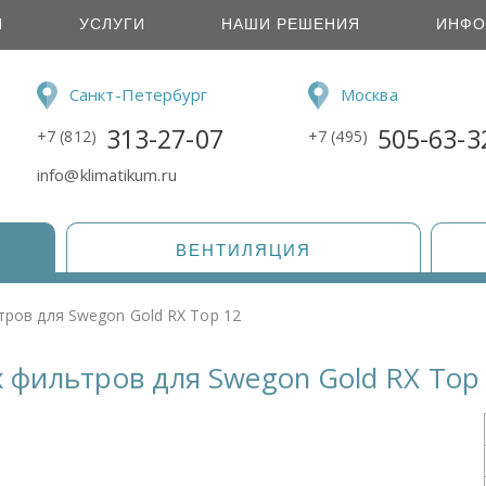
И
УСЛУГИ
НАШИ РЕШЕНИЯ
ИНФО
Санкт-Петербург
Москва
313-27-07
505-63-3
+7 (812)
+7 (495)
info@klimatikum.ru
ВЕНТИЛЯЦИЯ
ров для Swegon Gold RX Top 12
 фильтров для Swegon Gold RX Top