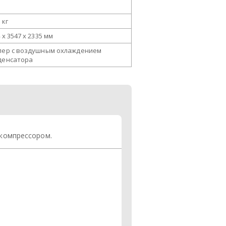
 кг
 x 3547 x 2335 мм
лер с воздушным охлаждением
денсатора
компрессором.