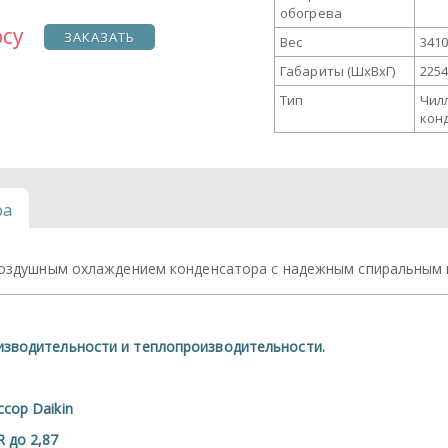
обогрева
осу
ЗАКАЗАТЬ
Вес
3410
Габариты (ШxВxГ)
2254
Тип
Чил
кон
ра
воздушным охлаждением конденсатора с надежным спиральным 
зводительности и теплопроизводительности.
сор Daikin
 до 2,87