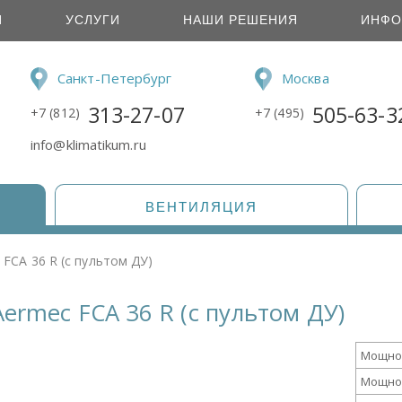
И
УСЛУГИ
НАШИ РЕШЕНИЯ
ИНФО
Санкт-Петербург
Москва
313-27-07
505-63-3
+7 (812)
+7 (495)
info@klimatikum.ru
ВЕНТИЛЯЦИЯ
FCA 36 R (с пультом ДУ)
ermec FCA 36 R (с пультом ДУ)
Мощно
Мощно