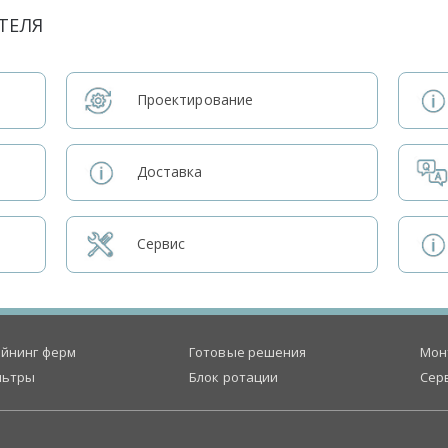
ТЕЛЯ
Проектирование
Доставка
Сервис
йнинг ферм
Готовые решения
Мон
льтры
Блок ротации
Сер