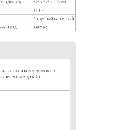
ты (ДxШxВ)
575 x 575 x 298 мм
17.1 кг
2-трубный кассетный
ьный ряд
Aermec
жилых так и коммерческого
ехнического дизайна,