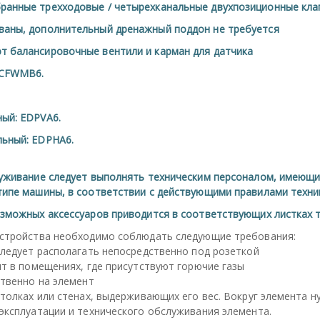
ранные трехходовые / четырехканальные двухпозиционные кла
ваны, дополнительный дренажный поддон не требуется
т балансировочные вентили и карман для датчика
ECFWMB6.
ый: EDPVA6.
ьный: EDPHA6.
луживание следует выполнять техническим персоналом, имеющ
типе машины, в соответствии с действующими правилами техни
зможных аксессуаров приводится в соответствующих листках т
устройства необходимо соблюдать следующие требования:
следует располагать непосредственно под розеткой
нт в помещениях, где присутствуют горючие газы
ственно на элемент
отолках или стенах, выдерживающих его вес. Вокруг элемента 
эксплуатации и технического обслуживания элемента.