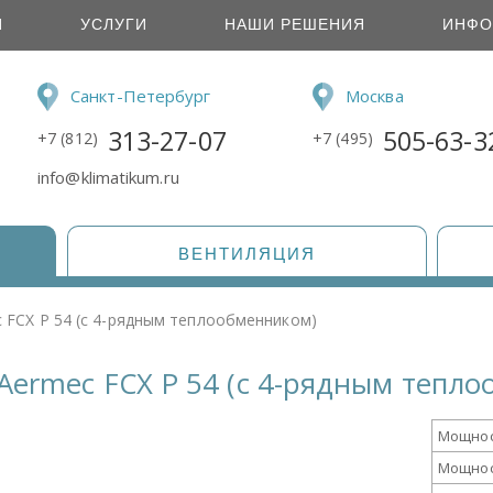
И
УСЛУГИ
НАШИ РЕШЕНИЯ
ИНФО
Санкт-Петербург
Москва
313-27-07
505-63-3
+7 (812)
+7 (495)
info@klimatikum.ru
ВЕНТИЛЯЦИЯ
 FCX P 54 (с 4-рядным теплообменником)
Aermec FCX P 54 (с 4-рядным тепл
Мощнос
Мощнос