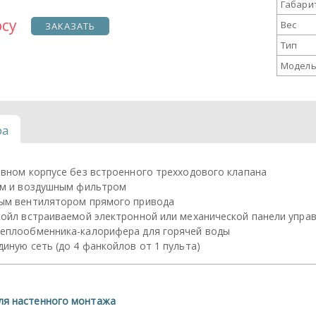
Габари
осу
Вес
ЗАКАЗАТЬ
Тип
Модель
ра
ивном корпусе без встроенного трехходового клапана
ом и воздушным фильтром
ным вентилятором прямого привода
ойл встраиваемой электронной или механической панели управ
еплообменника-калорифера для горячей воды
иную сеть (до 4 фанкойлов от 1 пульта)
ля настенного монтажа