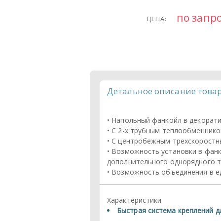
по запр
ЦЕНА:
Детальное описание това
• Напольный фанкойл в декорат
• С 2-х трубным теплообменник
• С центробежным трехскорост
• Возможность установки в фанк
дополнительного однорядного т
• Возможность объединения в ед
Характеристики
Быстрая система креплений д