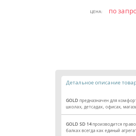
по запр
ЦЕНА:
Детальное описание това
GOLD
предназначен для комфорт
школах, детсадах, офисах, магаз
GOLD SD 14
производится правог
балках всегда как единый агрега