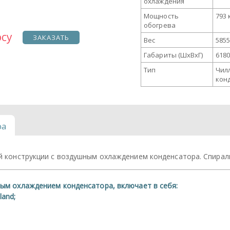
охлаждения
Мощность
793 
обогрева
осу
ЗАКАЗАТЬ
Вес
5855
Габариты (ШxВxГ)
6180
Тип
Чил
кон
ра
й конструкции с воздушным охлаждением конденсатора. Спирал
шным охлаждением конденсатора, включает в себя:
land;