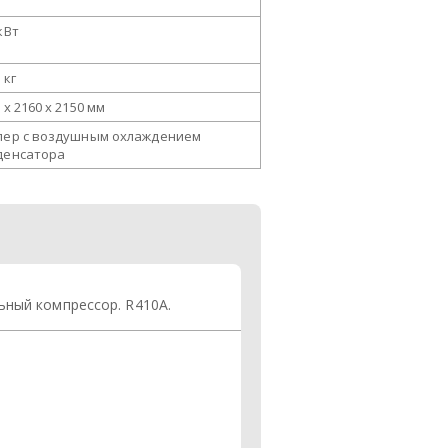
кВт
 кг
 x 2160 x 2150 мм
лер с воздушным охлаждением
денсатора
ьный компрессор. R410A.