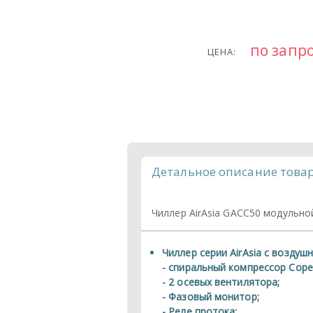
по запр
ЦЕНА:
Детальное описание това
Чиллер AirAsia GACC50 модульно
Чиллер серии AirAsia с возду
- спиральный компрессор Cope
- 2 осевых вентилятора;
- Фазовый монитор;
- Реле протока;