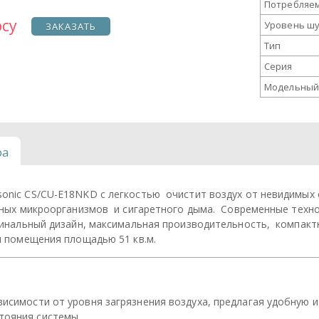
Потребляе
осу
Уровень ш
ЗАКАЗАТЬ
Тип
Серия
Модельный
ра
nic CS/CU-E18NKD с легкостью очистит воздух от невидимых с
дных микроорганизмов и сигаретного дыма. Современные техно
игинальный дизайн, максимальная производительность, компак
 помещения площадью 51 кв.м.
висимости от уровня загрязнения воздуха, предлагая удобную 
тояния системы.