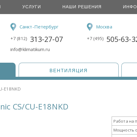
И
УСЛУГИ
НАШИ РЕШЕНИЯ
ИНФО
Санкт-Петербург
Москва
313-27-07
505-63-3
+7 (812)
+7 (495)
info@klimatikum.ru
ВЕНТИЛЯЦИЯ
CU-E18NKD
nic CS/CU-E18NKD
Работа на 
Мощность 