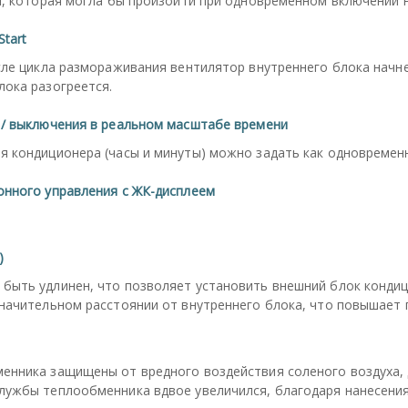
и, которая могла бы произойти при одновременном включении 
Start
сле цикла размораживания вентилятор внутреннего блока начне
ока разогреется.
 / выключения в реальном масштабе времени
 кондиционера (часы и минуты) можно задать как одновременн
онного управления с ЖК-дисплеем
)
быть удлинен, что позволяет установить внешний блок конди
начительном расстоянии от внутреннего блока, что повышает 
енника защищены от вредного воздействия соленого воздуха, 
лужбы теплообменника вдвое увеличился, благодаря нанесения