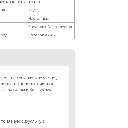
мая мощность
1.3 кВт
ума
32 дБ
Настенный
Panasonic Delux Inverter
 ряд
Panasonic 2012
пор плесени, мелких частиц
логии технологии очистки
тные размеры и бесшумная
и понятную визуальную