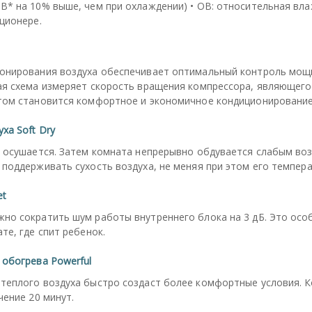
В* на 10% выше, чем при охлаждении) • ОВ: относительная в
ционере.
онирования воздуха обеспечивает оптимальный контроль мощн
ая схема измеряет скорость вращения компрессора, являющего
том становится комфортное и экономичное кондиционирование
ха Soft Dry
и осушается. Затем комната непрерывно обдувается слабым во
поддерживать сухость воздуха, не меняя при этом его темпера
et
но сократить шум работы внутреннего блока на 3 дБ. Это осо
те, где спит ребенок.
 обогрева Powerful
теплого воздуха быстро создаст более комфортные условия. 
чение 20 минут.