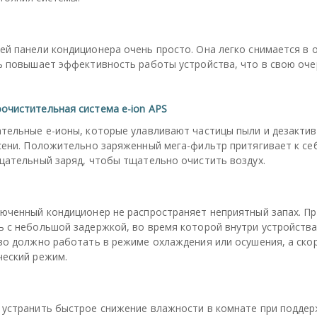
й панели кондиционера очень просто. Она легко снимается в 
ль повышает эффективность работы устройства, что в свою оч
очистительная система e-ion APS
ательные e-ионы, которые улавливают частицы пыли и дезакти
сени. Положительно заряженный мега-фильтр притягивает к себ
цательный заряд, чтобы тщательно очистить воздух.
юченный кондиционер не распространяет неприятный запах. Пр
ь с небольшой задержкой, во время которой внутри устройства
тво должно работать в режиме охлаждения или осушения, а ск
ческий режим.
 устранить быстрое снижение влажности в комнате при подде