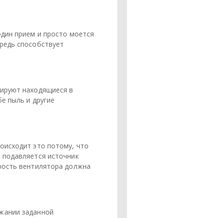
один прием и просто моется
ередь способствует
вируют находящиеся в
е пыль и другие
оисходит это потому, что
 подавляется источник
орость вентилятора должна
ржании заданной