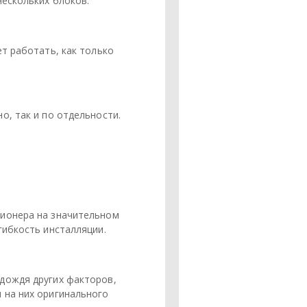
нескольких блоков.
т работать, как только
о, так и по отдельности.
ционера на значительном
гибкость инсталляции.
дождя других факторов,
 на них оригинального